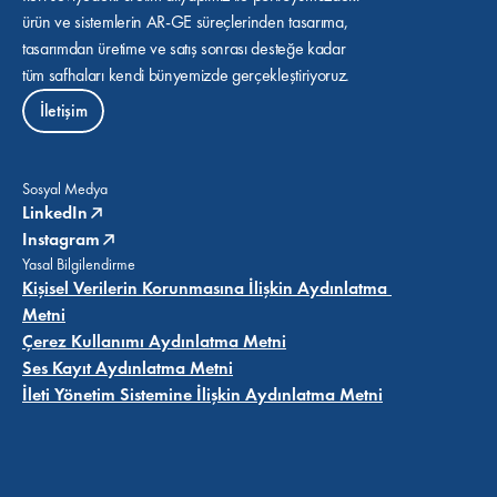
ürün ve sistemlerin AR-GE süreçlerinden tasarıma, 
tasarımdan üretime ve satış sonrası desteğe kadar 
tüm safhaları kendi bünyemizde gerçekleştiriyoruz.
İletişim
Sosyal Medya
LinkedIn
Instagram
Yasal Bilgilendirme
Kişisel Verilerin Korunmasına İlişkin Aydınlatma 
Metni
Çerez Kullanımı Aydınlatma Metni
Ses Kayıt Aydınlatma Metni
İleti Yönetim Sistemine İlişkin Aydınlatma Metni