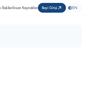
 İlişkileri
İnsan Kaynakları
Bayi Girişi
EN