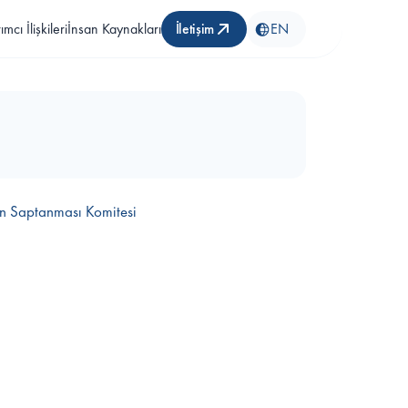
rımcı İlişkileri
İnsan Kaynakları
İletişim
EN
en Saptanması Komitesi