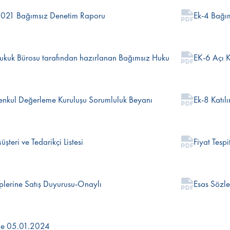
2021 Bağımsız Denetim Raporu
Ek-4 Bağı
kuk Bürosu tarafından hazırlanan Bağımsız Hukukçu Raporu
EK-6 Açı 
nkul Değerleme Kuruluşu Sorumluluk Beyanı
Ek-8 Katılı
şteri ve Tedarikçi Listesi
Fiyat Tesp
iplerine Satış Duyurusu-Onaylı
Esas Sözleş
me 05.01.2024