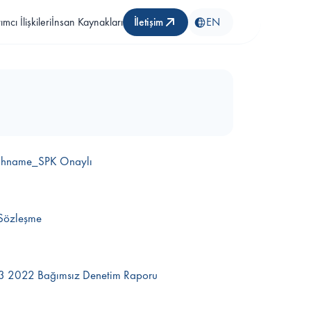
rımcı İlişkileri
İnsan Kaynakları
İletişim
EN
ahname_SPK Onaylı
 Sözleşme
3 2022 Bağımsız Denetim Raporu