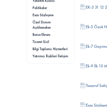
Yönetim Kurulu
EK-3 31 12 
Politikalar
Esas Sözleşme
Özel Durum 
Ek-5 Özok Hu
Açıklamaları
Borsa Ekranı
Ticaret Sicil
Ek-7 Gayrime
Bilgi Toplumu Hizmetleri
Yatırımcı İlişkileri İletişim
Ek-9 İlk 10 Mü
Tasarruf Sah
Esas Sözleş