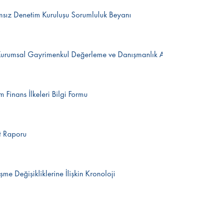
msız Denetim Kuruluşu Sorumluluk Beyanı
Kurumsal Gayrimenkul Değerleme ve Danışmanlık A Ş Gayrimenkul
m Finans İlkeleri Bilgi Formu
it Raporu
me Değişikliklerine İlişkin Kronoloji