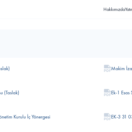
Hakkımızda
Yatı
slak)
Makim İz
u (Taslak)
Ek-1 Esas
önetim Kurulu İç Yönergesi
EK-3 31 0