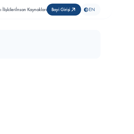
 İlişkileri
İnsan Kaynakları
Bayi Girişi
EN
yerler 
BGM460  Otopark Bariyeri