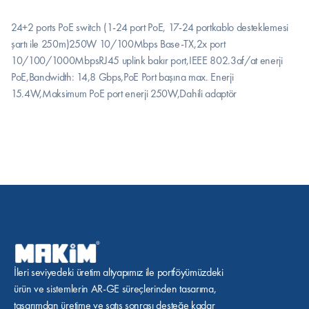
24+2 ports PoE switch (1-24 port PoE, 17-24 portkablo desteklemesi 
şartı ile 250m)250W 10/100Mbps Base-TX,2x port 
10/100/1000MbpsRJ45 uplink bakır port,IEEE 802.3af/at enerji 
PoE,Bandwidth: 14,8 Gbps,PoE Port başına max. Enerji 
15.4W,Maksimum PoE port enerji 250W,Dahili adaptör
İleri seviyedeki üretim altyapımız ile portföyümüzdeki 
ürün ve sistemlerin AR-GE süreçlerinden tasarıma, 
tasarımdan üretime ve satış sonrası desteğe kadar 