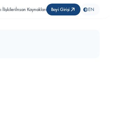
 İlişkileri
İnsan Kaynakları
Bayi Girişi
EN