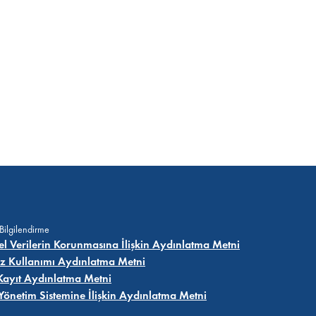
 Bilgilendirme
sel Verilerin Korunmasına İlişkin Aydınlatma Metni
z Kullanımı Aydınlatma Metni
Kayıt Aydınlatma Metni
i Yönetim Sistemine İlişkin Aydınlatma Metni