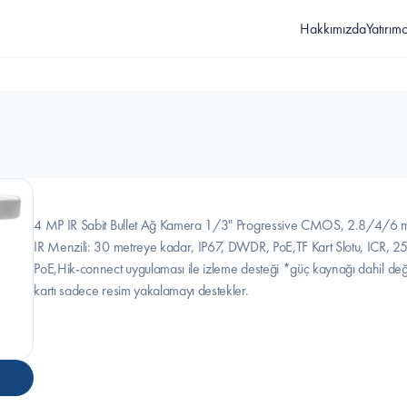
Hakkımızda
Yatırımcı
4 MP IR Sabit Bullet Ağ Kamera 1/3" Progressive CMOS, 2.8/4/6 
IR Menzili: 30 metreye kadar, IP67, DWDR, PoE,TF Kart Slotu, ICR
PoE,Hik-connect uygulaması ile izleme desteği *güç kaynağı dahil deği
kartı sadece resim yakalamayı destekler.