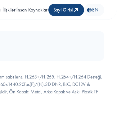
 İlişkileri
İnsan Kaynakları
Bayi Girişi
EN
mm sabit lens, H.265+/H.265, H.264+/H.264 Desteği, 
, 2560x1440:20fps(P)/(N),3D DNR, BLC, DC12V & 
ldir, Ön Kapak: Metal, Arka Kapak ve Askı: Plastik.TF 