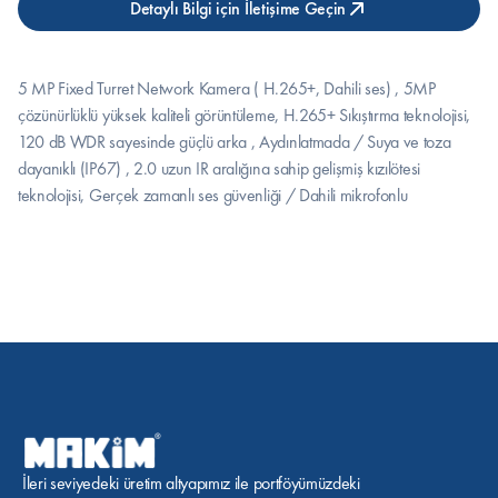
Detaylı Bilgi için İletişime Geçin
5 MP Fixed Turret Network Kamera ( H.265+, Dahili ses) , 5MP 
çözünürlüklü yüksek kaliteli görüntüleme, H.265+ Sıkıştırma teknolojisi, 
120 dB WDR sayesinde güçlü arka , Aydınlatmada / Suya ve toza 
dayanıklı (IP67) , 2.0 uzun IR aralığına sahip gelişmiş kızılötesi 
teknolojisi, Gerçek zamanlı ses güvenliği / Dahili mikrofonlu
İleri seviyedeki üretim altyapımız ile portföyümüzdeki 