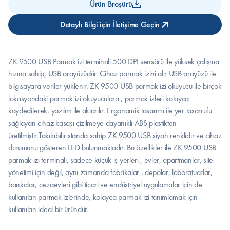
Ürün Broşürü
Detaylı Bilgi için İletişime Geçin
ZK 9500 USB Parmak izi terminali 500 DPI sensörü ile yüksek çalışma 
hızına sahip, USB arayüzüdür. Cihaz parmak izini alır USB arayüzü ile 
bilgisayara veriler yüklenir. ZK 9500 USB parmak izi okuyucu ile birçok 
lokasyondaki parmak izi okuyuculara , parmak izleri kolayca 
kaydedilerek, yazılım ile aktarılır. Ergonomik tasarımı ile yer tasarrufu 
sağlayan cihaz kasası çizilmeye dayanıklı ABS plastikten 
üretilmiştir.Takılabilir standa sahip ZK 9500 USB siyah renklidir ve cihaz 
durumunu gösteren LED bulunmaktadır. Bu özellikler ile ZK 9500 USB 
parmak izi terminali, sadece küçük iş yerleri , evler, apartmanlar, site 
yönetimi için değil, aynı zamanda fabrikalar , depolar, laboratuarlar, 
bankalar, cezaevleri gibi ticari ve endüstriyel uygulamalar için de 
kullanılan parmak izlerinde, kolayca parmak izi tanımlamak için 
kullanılan ideal bir üründür.