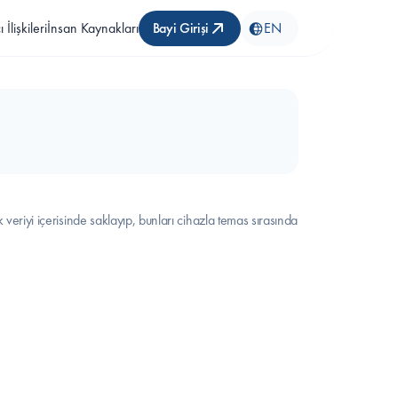
 İlişkileri
İnsan Kaynakları
Bayi Girişi
EN
k veriyi içerisinde saklayıp, bunları cihazla temas sırasında 