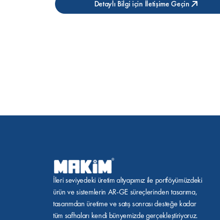
Detaylı Bilgi için İletişime Geçin
İleri seviyedeki üretim altyapımız ile portföyümüzdeki 
ürün ve sistemlerin AR-GE süreçlerinden tasarıma, 
tasarımdan üretime ve satış sonrası desteğe kadar 
tüm safhaları kendi bünyemizde gerçekleştiriyoruz.