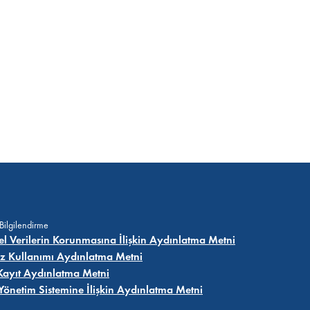
 Bilgilendirme
sel Verilerin Korunmasına İlişkin Aydınlatma Metni
z Kullanımı Aydınlatma Metni
Kayıt Aydınlatma Metni
i Yönetim Sistemine İlişkin Aydınlatma Metni