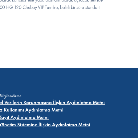
T 300 HG 120 Chubby VIP Turnike, belirli bir süre standart 
 Bilgilendirme
sel Verilerin Korunmasına İlişkin Aydınlatma Metni
z Kullanımı Aydınlatma Metni
Kayıt Aydınlatma Metni
i Yönetim Sistemine İlişkin Aydınlatma Metni