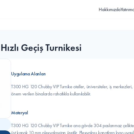
Hakkımızda
Yatırımcı
ızlı Geçiş Turnikesi
Uygulama Alanları
T300 HG 120 Chubby VIP Turnike oteller, üniversiteler, iş merkezleri, ba
önem verilen binalarda rahatlıkla kullanılabilir.
Materyal
T300 HG 120 Chubby VIP Turnike ana gövde 304 paslanmaz çelikten, k
üst kapak 10 mm plexyglasstan üretilir. Plexyglass kanatlara logo uygulam