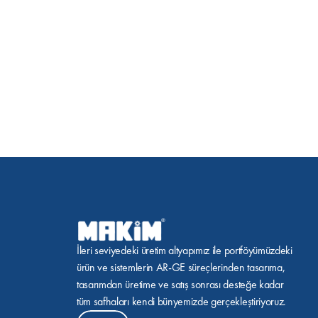
İleri seviyedeki üretim altyapımız ile portföyümüzdeki 
ürün ve sistemlerin AR-GE süreçlerinden tasarıma, 
tasarımdan üretime ve satış sonrası desteğe kadar 
tüm safhaları kendi bünyemizde gerçekleştiriyoruz.