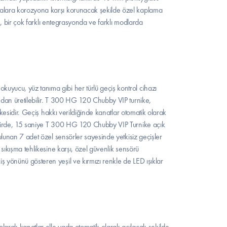
alara korozyona karşı korunacak şekilde özel kaplama 
ş, bir çok farklı entegrasyonda ve farklı modlarda 
ucu, yüz tanıma gibi her türlü geçiş kontrol cihazı 
dan üretilebilir. T 300 HG 120 Chubby VIP turnike, 
ikesidir. Geçiş hakkı verildiğinde kanatlar otomatik olarak 
kdirde, 15 saniye T 300 HG 120 Chubby VIP Turnike açık 
ulunan 7 adet özel sensörler sayesinde yetkisiz geçişler 
sıkışma tehlikesine karşı, özel güvenlik sensörü 
yönünü gösteren yeşil ve kırmızı renkle de LED ışıklar 
arak kanatlar elle yada otomatik olarak açılacak şekilde 