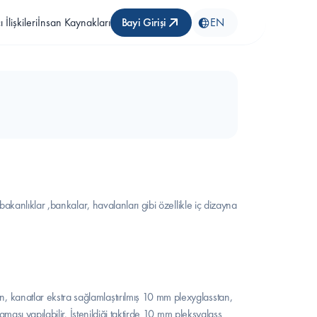
 İlişkileri
İnsan Kaynakları
Bayi Girişi
EN
kanlıklar ,bankalar, havalanları gibi özellikle iç dizayna 
anatlar ekstra sağlamlaştırılmış 10 mm plexyglasstan, 
ası yapılabilir. İstenildiği taktirde 10 mm pleksyglass 