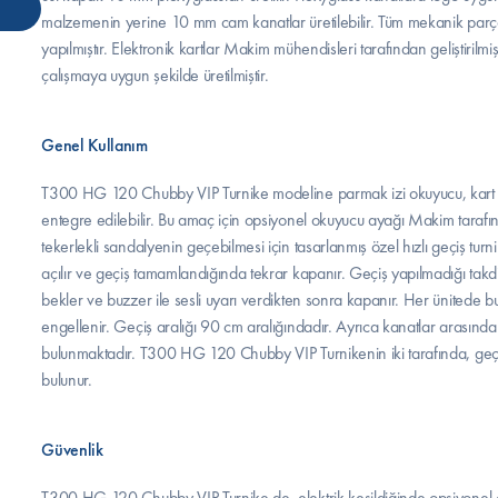
malzemenin yerine 10 mm cam kanatlar üretilebilir. Tüm mekanik parç
yapılmıştır. Elektronik kartlar Makim mühendisleri tarafından geliştirilmi
çalışmaya uygun şekilde üretilmiştir.
Genel Kullanım
T300 HG 120 Chubby VIP Turnike modeline parmak izi okuyucu, kart okuy
entegre edilebilir. Bu amaç için opsiyonel okuyucu ayağı Makim tarafın
tekerlekli sandalyenin geçebilmesi için tasarlanmış özel hızlı geçiş turn
açılır ve geçiş tamamlandığında tekrar kapanır. Geçiş yapılmadığı ta
bekler ve buzzer ile sesli uyarı verdikten sonra kapanır. Her ünitede b
engellenir. Geçiş aralığı 90 cm aralığındadır. Ayrıca kanatlar arasında 
bulunmaktadır. T300 HG 120 Chubby VIP Turnikenin iki tarafında, geçiş 
bulunur.
Güvenlik
T300 HG 120 Chubby VIP Turnike de, elektrik kesildiğinde opsiyonel ol