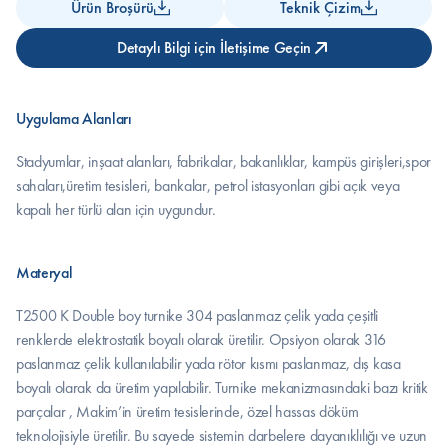
Ürün Broşürü
Teknik Çizim
Detaylı Bilgi için İletişime Geçin
Uygulama Alanları
Stadyumlar, inşaat alanları, fabrikalar, bakanlıklar, kampüs girişleri,spor 
sahaları,üretim tesisleri, bankalar, petrol istasyonları gibi açık veya 
kapalı her türlü alan için uygundur.
Materyal
T2500 K Double boy turnike 304 paslanmaz çelik yada çeşitli 
renklerde elektrostatik boyalı olarak üretilir. Opsiyon olarak 316 
paslanmaz çelik kullanılabilir yada rötor kısmı paslanmaz, dış kasa 
boyalı olarak da üretim yapılabilir. Turnike mekanizmasındaki bazı kritik 
parçalar , Makim’in üretim tesislerinde, özel hassas döküm 
teknolojisiyle üretilir. Bu sayede sistemin darbelere dayanıklılığı ve uzun 