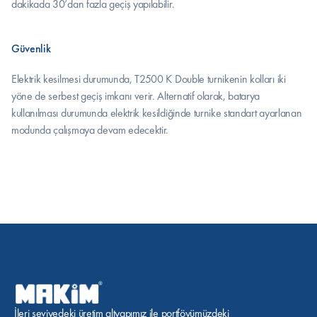
dakikada 30’dan fazla geçiş yapılabilir.
Güvenlik
Elektrik kesilmesi durumunda, T2500 K Double turnikenin kolları iki 
yöne de serbest geçiş imkanı verir. Alternatif olarak, batarya 
kullanılması durumunda elektrik kesildiğinde turnike standart ayarlanan 
modunda çalışmaya devam edecektir.
İleri seviyedeki üretim altyapımız ile portföyümüzdeki 