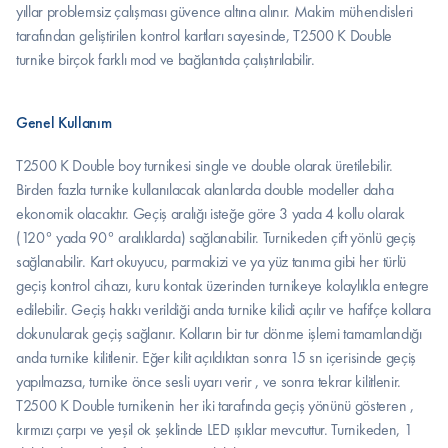
yıllar problemsiz çalışması güvence altına alınır. Makim mühendisleri 
tarafından geliştirilen kontrol kartları sayesinde, T2500 K Double 
turnike birçok farklı mod ve bağlantıda çalıştırılabilir.
Genel Kullanım
T2500 K Double boy turnikesi single ve double olarak üretilebilir. 
Birden fazla turnike kullanılacak alanlarda double modeller daha 
ekonomik olacaktır. Geçiş aralığı isteğe göre 3 yada 4 kollu olarak 
(120° yada 90° aralıklarda) sağlanabilir. Turnikeden çift yönlü geçiş 
sağlanabilir. Kart okuyucu, parmakizi ve ya yüz tanıma gibi her türlü 
geçiş kontrol cihazı, kuru kontak üzerinden turnikeye kolaylıkla entegre 
edilebilir. Geçiş hakkı verildiği anda turnike kilidi açılır ve hafifçe kollara 
dokunularak geçiş sağlanır. Kolların bir tur dönme işlemi tamamlandığı 
anda turnike kilitlenir. Eğer kilit açıldıktan sonra 15 sn içerisinde geçiş 
yapılmazsa, turnike önce sesli uyarı verir , ve sonra tekrar kilitlenir. 
T2500 K Double turnikenin her iki tarafında geçiş yönünü gösteren , 
kırmızı çarpı ve yeşil ok şeklinde LED ışıklar mevcuttur. Turnikeden, 1 