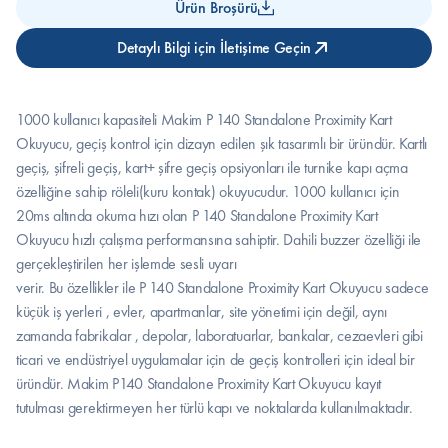
Ürün Broşürü
Detaylı Bilgi için İletişime Geçin
1000 kullanıcı kapasiteli Makim P 140 Standalone Proximity Kart 
Okuyucu, geçiş kontrol için dizayn edilen şık tasarımlı bir üründür. Kartlı 
geçiş, şifreli geçiş, kart+ şifre geçiş opsiyonları ile turnike kapı açma 
özelliğine sahip röleli(kuru kontak) okuyucudur. 1000 kullanıcı için 
20ms altında okuma hızı olan P 140 Standalone Proximity Kart 
Okuyucu hızlı çalışma performansına sahiptir. Dahili buzzer özelliği ile 
gerçekleştirilen her işlemde sesli uyarı
verir. Bu özellikler ile P 140 Standalone Proximity Kart Okuyucu sadece 
küçük iş yerleri , evler, apartmanlar, site yönetimi için değil, aynı 
zamanda fabrikalar , depolar, laboratuarlar, bankalar, cezaevleri gibi 
ticari ve endüstriyel uygulamalar için de geçiş kontrolleri için ideal bir 
üründür. Makim P140 Standalone Proximity Kart Okuyucu kayıt 
tutulması gerektirmeyen her türlü kapı ve noktalarda kullanılmaktadır.