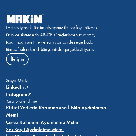
İleri seviyedeki üretim altyapımız ile portföyümüzdeki 
ürün ve sistemlerin AR-GE süreçlerinden tasarıma, 
tasarımdan üretime ve satış sonrası desteğe kadar 
tüm safhaları kendi bünyemizde gerçekleştiriyoruz.
İletişim
Sosyal Medya
LinkedIn
Instagram
Yasal Bilgilendirme
Kişisel Verilerin Korunmasına İlişkin Aydınlatma 
Metni
Çerez Kullanımı Aydınlatma Metni
Ses Kayıt Aydınlatma Metni