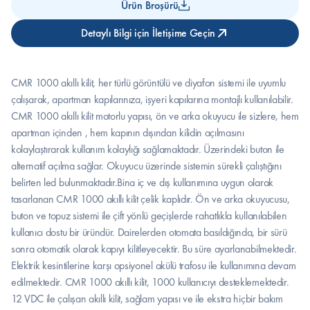
Ürün Broşürü
Detaylı Bilgi için İletişime Geçin
CMR 1000 akıllı kilit, her türlü görüntülü ve diyafon sistemi ile uyumlu 
çalışarak, apartman kapılarınıza, işyeri kapılarına montajlı kullanılabilir. 
CMR 1000 akıllı kilit motorlu yapısı, ön ve arka okuyucu ile sizlere, hem 
apartman içinden , hem kapının dışından kilidin açılmasını 
kolaylaştırarak kullanım kolaylığı sağlamaktadır. Üzerindeki buton ile 
alternatif açılma sağlar. Okuyucu üzerinde sistemin sürekli çalıştığını 
belirten led bulunmaktadır.Bina iç ve dış kullanımına uygun olarak 
tasarlanan CMR 1000 akıllı kilit çelik kaplıdır. Ön ve arka okuyucusu, 
buton ve topuz sistemi ile çift yönlü geçişlerde rahatlıkla kullanılabilen 
kullanıcı dostu bir üründür. Dairelerden otomata basıldığında, bir sürü 
sonra otomatik olarak kapıyı kilitleyecektir. Bu süre ayarlanabilmektedir. 
Elektrik kesintilerine karşı opsiyonel akülü trafosu ile kullanımına devam 
edilmektedir. CMR 1000 akıllı kilit, 1000 kullanıcıyı desteklemektedir. 
12 VDC ile çalışan akıllı kilit, sağlam yapısı ve ile ekstra hiçbir bakım 