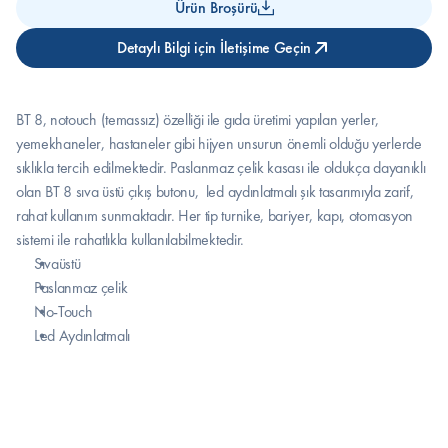
Ürün Broşürü
Detaylı Bilgi için İletişime Geçin
BT 8, notouch (temassız) özelliği ile gıda üretimi yapılan yerler, 
yemekhaneler, hastaneler gibi hijyen unsurun önemli olduğu yerlerde 
sıklıkla tercih edilmektedir. Paslanmaz çelik kasası ile oldukça dayanıklı 
olan BT 8 sıva üstü çıkış butonu,  led aydınlatmalı şık tasarımıyla zarif, 
rahat kullanım sunmaktadır. Her tip turnike, bariyer, kapı, otomasyon 
sistemi ile rahatlıkla kullanılabilmektedir.
Sıvaüstü
Paslanmaz çelik
No-Touch
Led Aydınlatmalı 