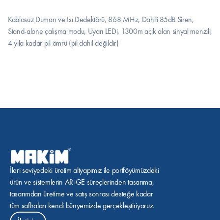
Kablosuz Duman ve Isı Dedektörü, 868 MHz, Dahili 85dB Siren, 
Stand-alone çalışma modu, Uyarı LEDi, 1300m açık alan sinyal menzili, 
4 yıla kadar pil ömrü (pil dahil değildir)
İleri seviyedeki üretim altyapımız ile portföyümüzdeki 
ürün ve sistemlerin AR-GE süreçlerinden tasarıma, 
tasarımdan üretime ve satış sonrası desteğe kadar 
tüm safhaları kendi bünyemizde gerçekleştiriyoruz.